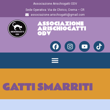
Associazione Arischiogatti ODV
Sede Operativa: Via de Chirico, Crema – CR
associazione.arischiogatti@gmail.com
ASSOCIAZIONE
ARISCHIOGATTI
ODV
GATTI SMARRITI