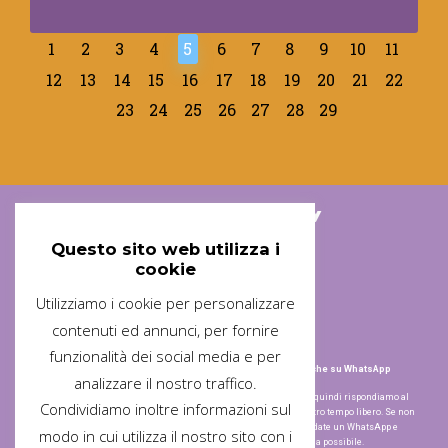
1
2
3
4
5
6
7
8
9
10
11
12
13
14
15
16
17
18
19
20
21
22
23
24
25
26
27
28
29
Associazione Arischiogatti ODV
Questo sito web utilizza i
cookie
Utilizziamo i cookie per personalizzare
contenuti ed annunci, per fornire
Sede Operativa
Contatti
funzionalità dei social media e per
Via de Chirico
+ 39 338 385 8920 anche su WhatsApp
analizzare il nostro traffico.
Crema – CR
Siamo tutti volontari quindi rispondiamo al
(perdonateci ma non abbiamo un numero
Condividiamo inoltre informazioni sul
telefono solo nel nostro tempo libero. Se non
civico; siamo di fronte al n. 10)
ci trovate subito mandate un WhatsApp e
modo in cui utilizza il nostro sito con i
Mail
risponderemo il prima possibile.