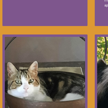
ma
ap