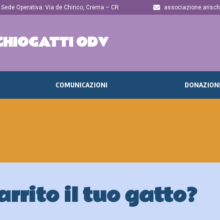
Sede Operativa: Via de Chirico, Crema – CR
associazione.arisc
CHIOGATTI ODV
COMUNICAZIONI
DONAZION
rrito il tuo gatto?