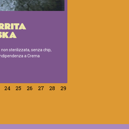
RRITA
SKA
 non sterilizzata, senza chip,
 Indipendenza a Crema
24
25
26
27
28
29