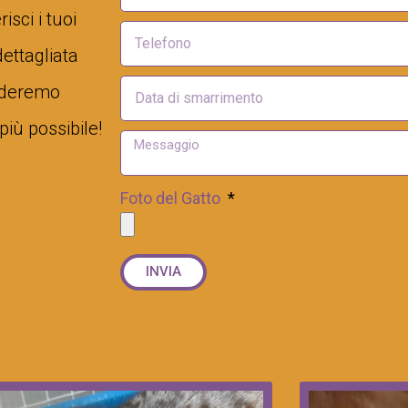
sci i tuoi
dettagliata
videremo
più possibile!
Foto del Gatto
INVIA