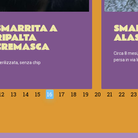
SMARRITA A
SMA
RIPALTA
ALA
CREMASCA
Circa 8 mesi,
persa in via
erilizzata, senza chip
12
13
14
15
16
17
18
19
20
21
22
23