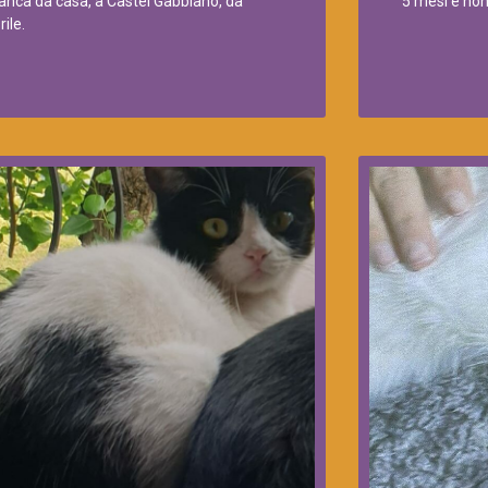
nca da casa, a Castel Gabbiano, da
5 mesi e non
rile.