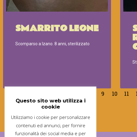
SMARRITO LEONE
Scomparso a Izano. 8 anni, sterilizzato
St
1
2
3
4
5
6
7
8
9
10
11
Questo sito web utilizza i
cookie
Utilizziamo i cookie per personalizzare
contenuti ed annunci, per fornire
funzionalità dei social media e per