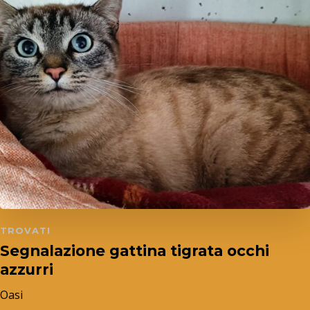
TROVATI
Segnalazione gattina tigrata occhi
azzurri
Oasi