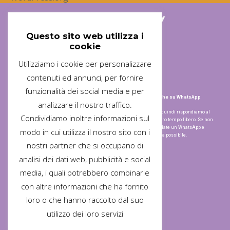
Associazione Arischiogatti ODV
Questo sito web utilizza i
cookie
Utilizziamo i cookie per personalizzare
contenuti ed annunci, per fornire
Sede Operativa
Contatti
funzionalità dei social media e per
Via de Chirico
+ 39 338 385 8920 anche su WhatsApp
analizzare il nostro traffico.
Crema – CR
Siamo tutti volontari quindi rispondiamo al
(perdonateci ma non abbiamo un numero
Condividiamo inoltre informazioni sul
telefono solo nel nostro tempo libero. Se non
civico; siamo di fronte al n. 10)
ci trovate subito mandate un WhatsApp e
modo in cui utilizza il nostro sito con i
Mail
risponderemo il prima possibile.
nostri partner che si occupano di
associazione.arischiogatti@gmail.com
analisi dei dati web, pubblicità e social
media, i quali potrebbero combinarle
Social
con altre informazioni che ha fornito
loro o che hanno raccolto dal suo
utilizzo dei loro servizi