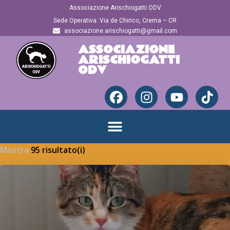
Associazione Arischiogatti ODV
Sede Operativa: Via de Chirico, Crema – CR
associazione.arischiogatti@gmail.com
ASSOCIAZIONE
ARISCHIOGATTI
ODV
Mostra
95 risultato(i)