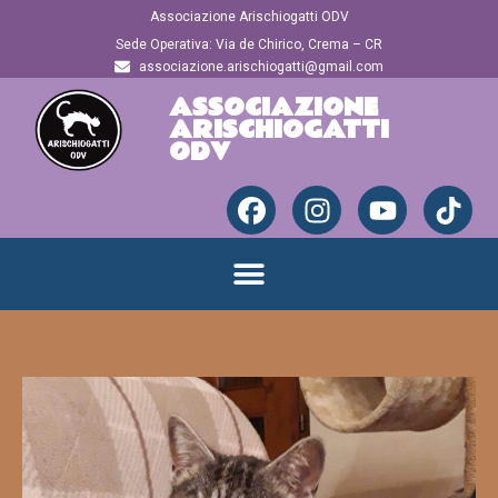
Associazione Arischiogatti ODV
Sede Operativa: Via de Chirico, Crema – CR
associazione.arischiogatti@gmail.com
ASSOCIAZIONE
ARISCHIOGATTI
ODV