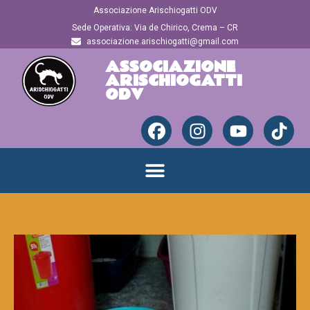
Associazione Arischiogatti ODV
Sede Operativa: Via de Chirico, Crema – CR
associazione.arischiogatti@gmail.com
ASSOCIAZIONE
ARISCHIOGATTI
ODV