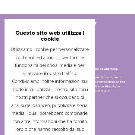
Associazione Arischiogatti ODV
Questo sito web utilizza i
cookie
Utilizziamo i cookie per personalizzare
contenuti ed annunci, per fornire
Sede Operativa
Contatti
funzionalità dei social media e per
Via de Chirico
+ 39 338 385 8920 anche su WhatsApp
analizzare il nostro traffico.
Crema – CR
Siamo tutti volontari quindi rispondiamo al
(perdonateci ma non abbiamo un numero
Condividiamo inoltre informazioni sul
telefono solo nel nostro tempo libero. Se non
civico; siamo di fronte al n. 10)
ci trovate subito mandate un WhatsApp e
modo in cui utilizza il nostro sito con i
Mail
risponderemo il prima possibile.
nostri partner che si occupano di
associazione.arischiogatti@gmail.com
analisi dei dati web, pubblicità e social
media, i quali potrebbero combinarle
Social
con altre informazioni che ha fornito
loro o che hanno raccolto dal suo